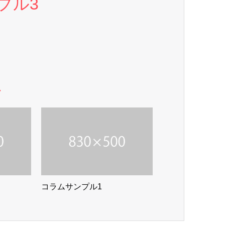
プル3
ム
コラムサンプル1